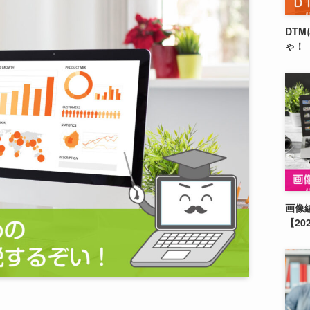
DT
ゃ！【
画像
【20