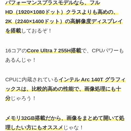
パフォーマンスプラスモデルなら、フル
HD（1920×1080ドット）クラスよりも高めの、
2K（2240×1400ドット）の高解像度ディスプレイ
を搭載
しておるぞ！
16コアの
Core Ultra 7 255H搭載
で、CPUパワーも
あるんじゃ！
CPUに内蔵されている
インテル Arc 140T グラフィ
ックスは、比較的高めの性能で、画像処理にも十
分
じゃろう！
メモリ32GB搭載だから、画像をまとめて開いて処
理したい方にもオススメ
じゃな！