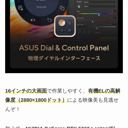
16インチの大画面
で作業しやすく、
有機ELの高解
像度（2880×1800ドット）
による映像美も見逃せ
んぞ！