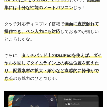
HX 370にメモリ32GB、1TB SSD
という、
動画編
集には十分な性能のノートパソコン
じゃ！
タッチ対応ディスプレイ搭載で
画面に直接触れて
操作でき、ペン入力にも対応
しておるのが嬉しい
ところじゃな。
さらに、
タッチパッド上のDialPadを使えば、ダイ
ヤルを回してタイムライン上の再生位置を変えた
り、配置素材の拡大・縮小など直感的に操作がで
きる
のも魅力のひとつじゃ。